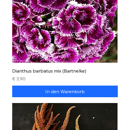
Dianthus barbatus mix (Bartnelke)
Preis
€ 3,90
In den Warenkorb