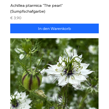
Achillea ptarmica "The pearl"
(Sumpfschafgarbe)
Preis
€ 3,90
In den Warenkorb