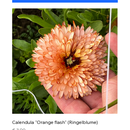
Calendula "Orange flash" (Ringelblume)
Preis
€ 3,90