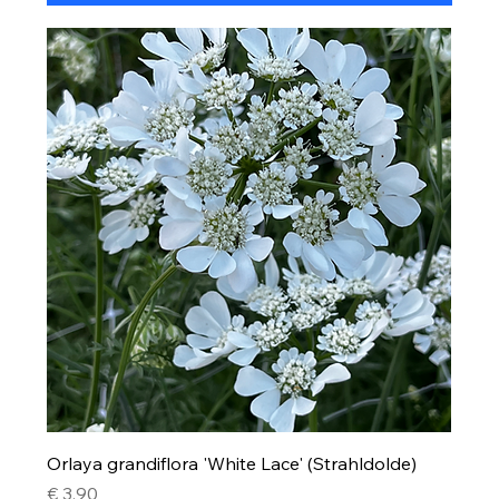
Orlaya grandiflora 'White Lace' (Strahldolde)
Preis
€ 3,90