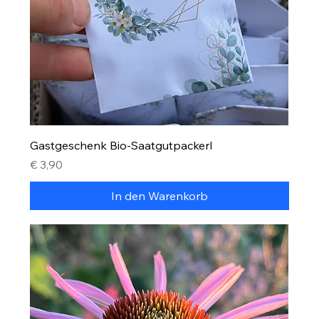
Gastgeschenk Bio-Saatgutpackerl
Preis
€ 3,90
In den Warenkorb