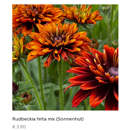
Rudbeckia hirta mix (Sonnenhut)
Preis
€ 3,90