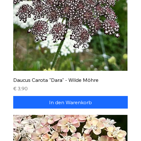
Daucus Carota "Dara" - Wilde Möhre
Preis
€ 3,90
In den Warenkorb