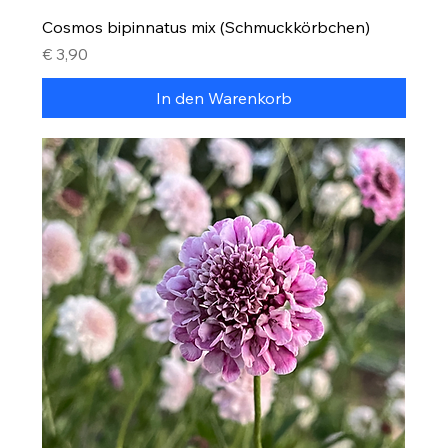
Cosmos bipinnatus mix (Schmuckkörbchen)
Preis
€ 3,90
In den Warenkorb