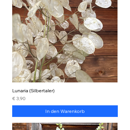
Lunaria (Silbertaler)
Preis
€ 3,90
In den Warenkorb