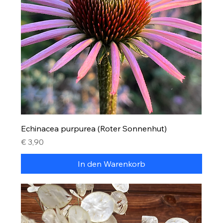
Echinacea purpurea (Roter Sonnenhut)
Preis
€ 3,90
In den Warenkorb