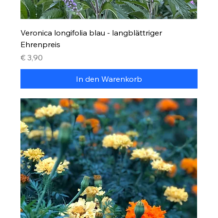
Veronica longifolia blau - langblättriger
Ehrenpreis
Preis
€ 3,90
In den Warenkorb