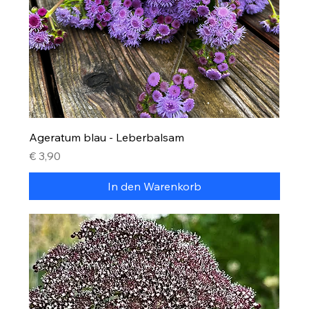
Ageratum blau - Leberbalsam
Preis
€ 3,90
In den Warenkorb