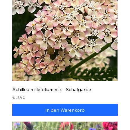
Achillea millefolium mix - Schafgarbe
Preis
€ 3,90
In den Warenkorb