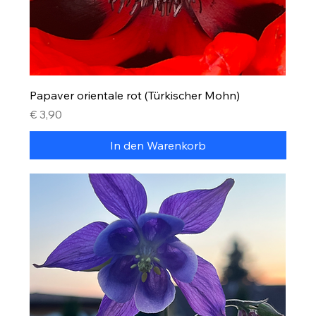
Papaver orientale rot (Türkischer Mohn)
Preis
€ 3,90
In den Warenkorb