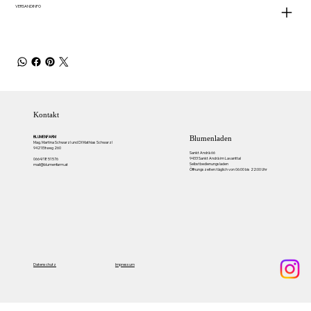
VERSANDINFO
Kontakt
BLUMENFARM
Blumenladen
Mag. Martina Schwarzl und DI Mathias Schwarzl
9421 Eitweg 260
Sankt Andrä 66
9433 Sankt Andrä im Lavanttal
0664/18 51 576
Selbstbedienungsladen
mail@blumenfarm.at
Öffnungszeiten: täglich von 06:00 bis 22:00 Uhr
Impressum
Datenschutz