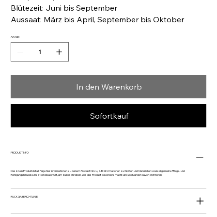
Blütezeit: Juni bis September
Aussaat: März bis April, September bis Oktober
Anzahl
In den Warenkorb
Sofortkauf
PRODUKTINFO
Das ist ein Produktdetail. Füge hier Informationen zu deinem Produkt hinzu, z. B. Informationen zu Größen und Materialien sowie allgemeine Pflege- und
Reinigungshinweise. Es ist ein idealer Ort, um zu beschreiben, was das Produkt besonders macht und wie Kunden davon profitieren.
RÜCKGABERICHTLINIE