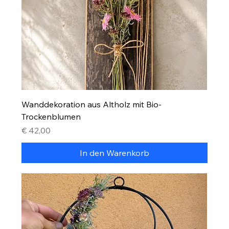
Wanddekoration aus Altholz mit Bio-
Trockenblumen
Preis
€ 42,00
In den Warenkorb