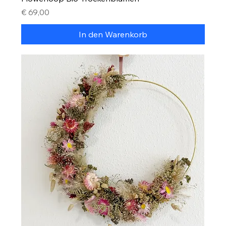
Preis
€ 69,00
In den Warenkorb