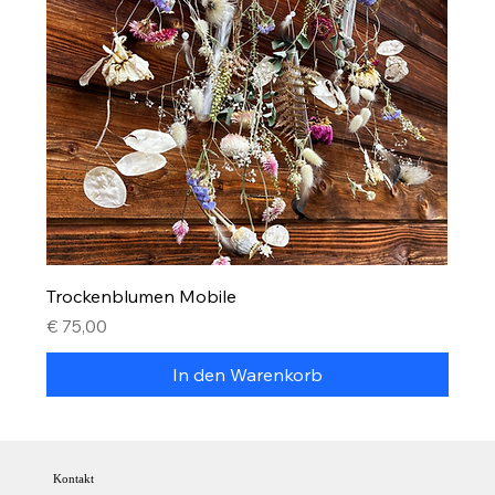
Trockenblumen Mobile
Preis
€ 75,00
In den Warenkorb
Kontakt