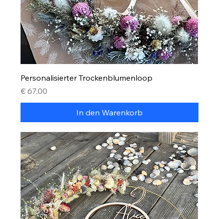
Personalisierter Trockenblumenloop
Preis
€ 67,00
In den Warenkorb