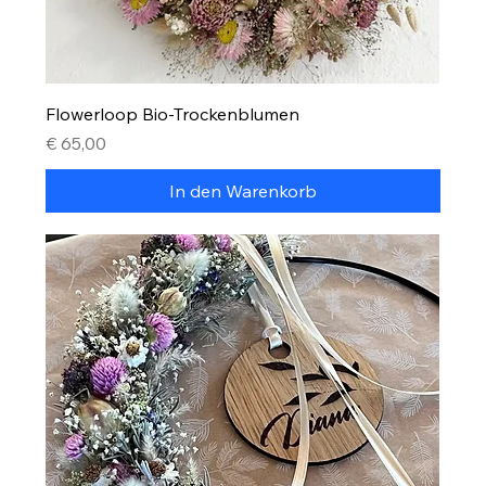
Flowerloop Bio-Trockenblumen
Preis
€ 65,00
In den Warenkorb