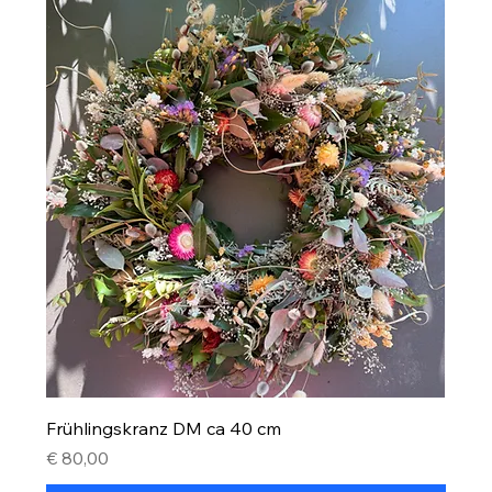
Frühlingskranz DM ca 40 cm
Preis
€ 80,00