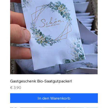
Gastgeschenk Bio-Saatgutpackerl
Preis
€ 3,90
In den Warenkorb