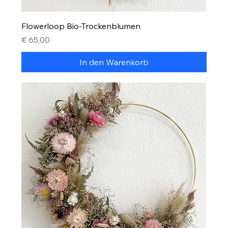
Flowerloop Bio-Trockenblumen
Preis
€ 65,00
In den Warenkorb