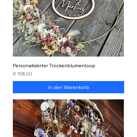
Personalisierter Trockenblumenloop
Preis
€ 158,00
In den Warenkorb