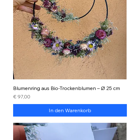
Blumenring aus Bio-Trockenblumen – Ø 25 cm
Preis
€ 97,00
In den Warenkorb