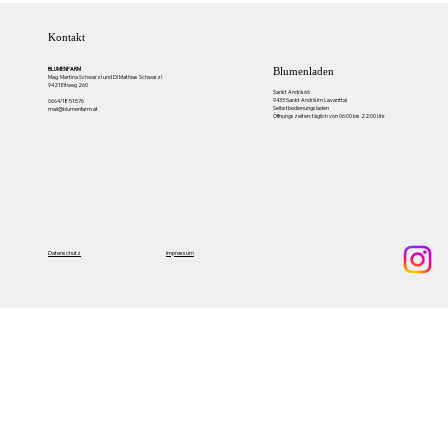
Kontakt
BLUMENFARM
Blumenladen
Mag. Martina Schwarzl und DI Mathias Schwarzl
9421 Eitweg 260
Sankt Andrä 66
9433 Sankt Andrä im Lavanttal
0664/18 51 576
Selbstbedienungsladen
mail@blumenfarm.at
Öffnungszeiten: täglich von 06:00 bis 22:00 Uhr
Impressum
Datenschutz