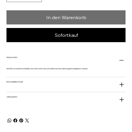
In den Warenkorb
Sofortkauf
PRODUKTINFO
Die Pflanzen werden im Erdballen verschickt (ohne Topf) und sollten nach der Lieferung gleich eingepflanzt werden.
RÜCKGABERICHTLINIE
VERSANDINFO