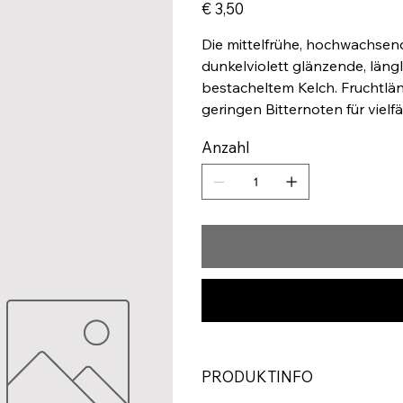
Preis
€ 3,50
Die mittelfrühe, hochwachsen
dunkelviolett glänzende, läng
bestacheltem Kelch. Fruchtl
geringen Bitternoten für viel
Anzahl
PRODUKTINFO