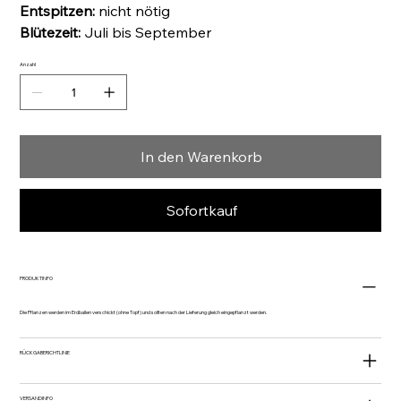
Entspitzen:
nicht nötig
Blütezeit:
Juli bis September
Anzahl
In den Warenkorb
Sofortkauf
PRODUKTINFO
Die Pflanzen werden im Erdballen verschickt (ohne Topf) und sollten nach der Lieferung gleich eingepflanzt werden.
RÜCKGABERICHTLINIE
VERSANDINFO