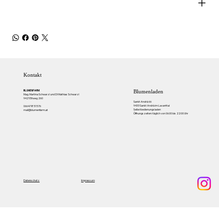
Kontakt
BLUMENFARM
Blumenladen
Mag. Martina Schwarzl und DI Mathias Schwarzl
9421 Eitweg 260
Sankt Andrä 66
9433 Sankt Andrä im Lavanttal
0664/18 51 576
Selbstbedienungsladen
mail@blumenfarm.at
Öffnungszeiten: täglich von 06:00 bis 22:00 Uhr
Impressum
Datenschutz