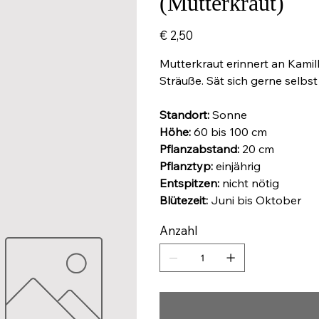
(Mutterkraut)
Preis
€ 2,50
Mutterkraut erinnert an Kamill
Sträuße. Sät sich gerne selbs
Standort:
Sonne
Höhe:
60 bis 100 cm
Pflanzabstand:
20 cm
Pflanztyp:
einjährig
Entspitzen:
nicht nötig
Blütezeit:
Juni bis Oktober
Anzahl