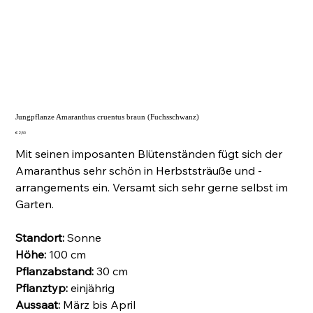
Jungpflanze Amaranthus cruentus braun (Fuchsschwanz)
Preis
€ 2,50
Mit seinen imposanten Blütenständen fügt sich der
Amaranthus sehr schön in Herbststräuße und -
arrangements ein. Versamt sich sehr gerne selbst im
Garten.
Standort:
Sonne
Höhe:
100 cm
Pflanzabstand:
30 cm
Pflanztyp:
einjährig
Aussaat:
März bis April