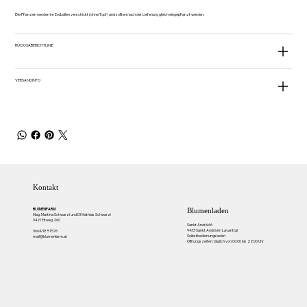
Die Pflanzen werden im Erdballen verschickt (ohne Topf) und sollten nach der Lieferung gleich eingepflanzt werden.
RÜCKGABERICHTLINIE
VERSANDINFO
Kontakt
BLUMENFARM
Blumenladen
Mag. Martina Schwarzl und DI Mathias Schwarzl
9421 Eitweg 260
Sankt Andrä 66
9433 Sankt Andrä im Lavanttal
0664/18 51 576
Selbstbedienungsladen
mail@blumenfarm.at
Öffnungszeiten: täglich von 06:00 bis 22:00 Uhr