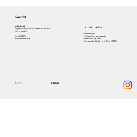
Kontakt
BLUMENFARM
Blumenladen
Mag. Martina Schwarzl und DI Mathias Schwarzl
9421 Eitweg 260
Sankt Andrä 66
9433 Sankt Andrä im Lavanttal
0664/18 51 576
Selbstbedienungsladen
mail@blumenfarm.at
Öffnungszeiten: täglich von 06:00 bis 22:00 Uhr
Impressum
Datenschutz