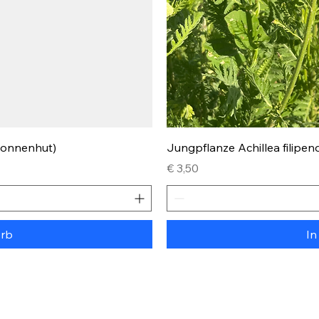
Sonnenhut)
Jungpflanze Achillea filipen
Preis
€ 3,50
orb
In