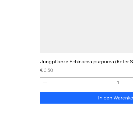
Schnellansicht
Jungpflanze Echinacea purpurea (Roter 
Preis
€ 3,50
In den Warenk